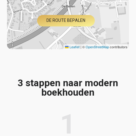
D
E
R
O
U
T
E
B
E
P
A
L
E
N
Leaflet
|
©
OpenStreetMap
contributors
3 stappen naar modern
boekhouden
1