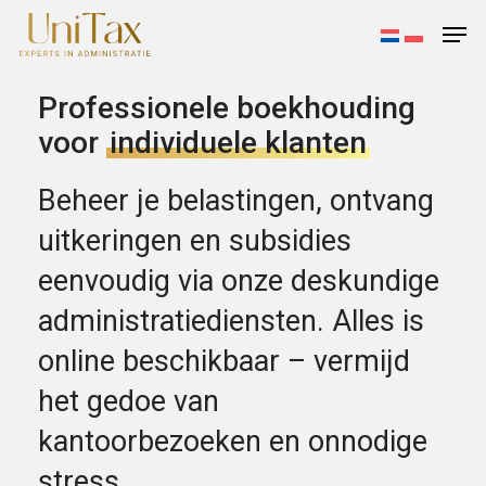
Skip
Men
to
main
Close
content
Menu
Professionele boekhouding
voor
individuele klanten
Beheer je belastingen, ontvang
uitkeringen en subsidies
eenvoudig via onze deskundige
administratiediensten. Alles is
online beschikbaar – vermijd
het gedoe van
kantoorbezoeken en onnodige
stress.