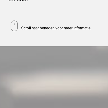
Navigate
Scroll naar beneden voor meer informatie
to
the
next
section