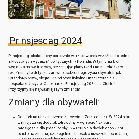
Prinsjesdag 2024
Prinsjesdag, obchodzony corocznie w trzeci wtorek września, to jedno
z kluczowych wydarzeń politycznych w Holandii. W tym dniu król
wygłasza mowę tronową, prezentując plany rządu na nadchodzący
rok. Zmiany te dotyczą zarówno codziennego życia obywateli, jak
i przedsiębiorstw, obejmując reformy fiskalne i inne istotne dla
gospodarki decyzje. Co oznacza Prinsjesdag 2024 dla Ciebie?
Przyjrzyjmy się najważniejszym zmianom.
Zmiany dla obywateli:
Dodatek na ubezpieczenie zdrowotne (Zorgtoeslag): W 2024 roku
zmniejsza się dodatek zdrowotny – wyniesie 127 euro
miesięcznie dla jednej osoby i 243 euro dla dwóch osób. Jest
to istotna zmiana, szczególnie dla osób o niższych dochodach,