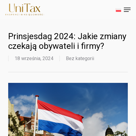
Skip
Men
to
main
Close
content
Menu
Prinsjesdag 2024: Jakie zmiany
czekają obywateli i firmy?
18 września, 2024
Bez kategorii