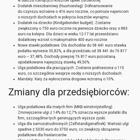
w obliczu rosnących kosztów opieki zdrowotnej.
Dodatek mieszkaniowy (Huurtoeslag): Dofinansowanie
do czynszu wzrośnie o 416 euro rocznie, co pomoże najemcom
o niższych dochodach w pokryciu kosztów wynajmu.
Dodatek na dziecko (Kindgebonden budget): Zostanie
zwiększony o 750 euro rocznie na pierwsze dziecko oraz o 883
euro na kolejne. Dla dzieci w wieku 12-17 lat przewidziano
dodatkowy wzrost o maksymalnie 400 euro rocznie.
Nowe stawki podatkowe: Dla dochodów do 38 441 euro stawka
podatku wyniesie 35,82%, a dla przedziału od 38 441 do 76 817
euro – 37,48%. Dochody powyżej 76 817 euro pozostaną
opodatkowane najwyższą stawką 49,50%.
Ulga podatkowa dla pracujących: Zostanie podniesiona o 115
euro, co szczególnie wesprze osoby o niższych dochodach.
Mandaty: Kary za wykroczenia drogowe wzrosną o 10%.
Zmiany dla przedsiębiorców:
Ulga podatkowa dla małych firm (MKB-winstvrijstelling):
Zmniejszenie ulgi z 14% do 12,7% oznacza wyższe podatki dla
firm, szczególnie tych generujących wyższe zyski.
Ulga dla samozatrudnionych (Zelfstandigenaftrek): Wartość ulgi
spadnie z 5030 euro do 3750 euro, co zwiększy obciążenia
podatkowe dla freelancerów.