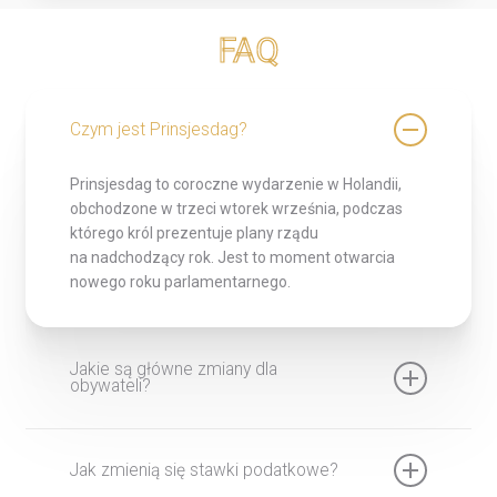
FAQ
Czym jest Prinsjesdag?
Prinsjesdag to coroczne wydarzenie w Holandii,
obchodzone w trzeci wtorek września, podczas
którego król prezentuje plany rządu
na nadchodzący rok. Jest to moment otwarcia
nowego roku parlamentarnego.
Jakie są główne zmiany dla
obywateli?
Najważniejsze zmiany obejmują obniżenie dodatku
na ubezpieczenie zdrowotne, wzrost dodatku
Jak zmienią się stawki podatkowe?
mieszkaniowego oraz wyższe świadczenia