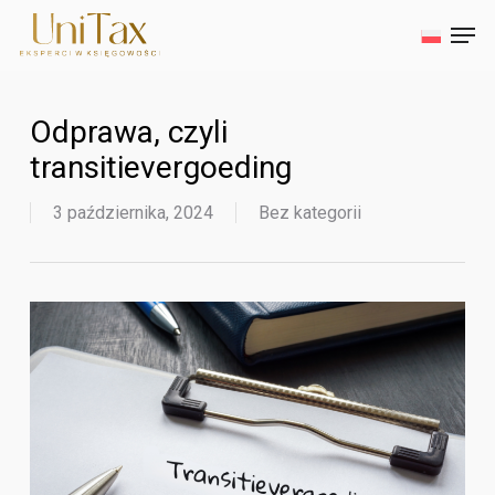
Skip
Men
to
main
Close
content
Menu
Odprawa, czyli
transitievergoeding
3 października, 2024
Bez kategorii