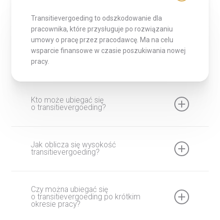
Transitievergoeding to odszkodowanie dla
pracownika, które przysługuje po rozwiązaniu
umowy o pracę przez pracodawcę. Ma na celu
wsparcie finansowe w czasie poszukiwania nowej
pracy.
Kto może ubiegać się
o transitievergoeding?
Pracownik, którego umowa została rozwiązana
przez pracodawcę, o ile umowa trwała co najmniej
Jak oblicza się wysokość
transitievergoeding?
jeden dzień. Pracownik nie może być zwolniony
dyscyplinarnie.
Wysokość transitievergoeding wynosi 1/3 miesięcznego
wynagrodzenia za każdy rok pracy. Maksymalna kwota
Czy można ubiegać się
w 2024 roku to 94 000 euro lub roczne wynagrodzenie,
o transitievergoeding po krótkim
jeśli jest ono wyższe.
okresie pracy?