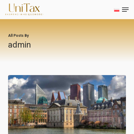
Skip
Men
to
main
Close
content
Menu
All Posts By
admin